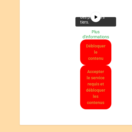
faisant, des
données seront
partagées avec
des providers
tiers.
Plus
d'informations
Débloquer
le
contenu
Accepter
le service
requis et
débloquer
les
contenus