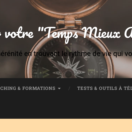
 votre "Temps Mieux At
érénité en trouvant le rythme de vie qui v
CHING & FORMATIONS
TESTS & OUTILS À T