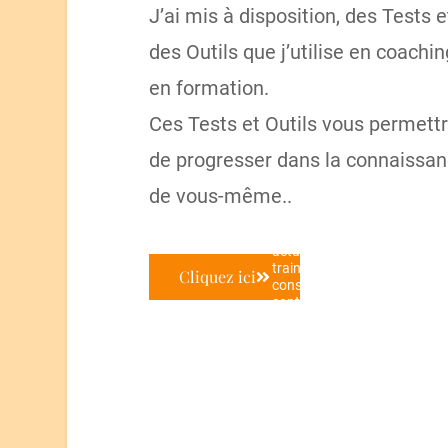
J’ai mis à disposition, des Tests e
des Outils que j’utilise en coachi
en formation.
Ces Tests et Outils vous permett
de progresser dans la connaissa
de vous-même..
Vous êtes
actuellement en
train de
Cliquez ici
consulter le
contenu d'un
espace réservé
de
YouTube
.
Pour accéder au
contenu réel,
cliquez sur le
bouton ci-
dessous. Veuillez
noter que ce