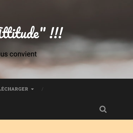
titude" !!!
ous convient
ÉLÉCHARGER