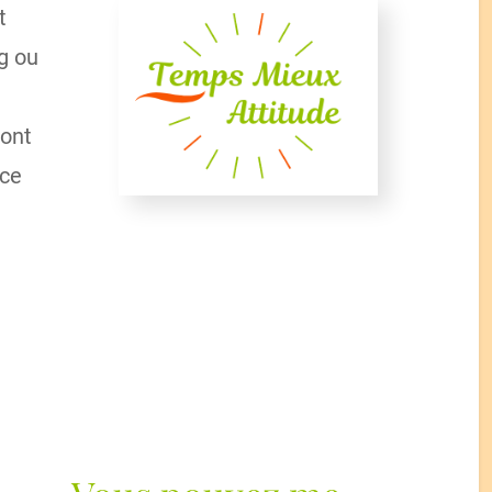
t
ng ou
ront
nce